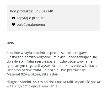
Kod produktu:
548_Ss2140
zapytaj o produkt
poleć znajomemu
OPIS
Spodnie w stylu spódnico spodni, szerokie nogawki.
Elastyczne bardzo wygodne , miękkie i dopasowujące się
do sylwetki. Talia szeroki pas z możliwością wywijanie i
tym samym regulacji wysokości talii. Kieszenie w bokach.
Dzianina przewiewna , lejąca się , nie prześwituje.
Materiał 92%wiskoza, 8%elastan
dlugosc spodni- 95 cm od dolu paska talii. wysokość paska
w talii 7,5 cm z opcjja wywijania