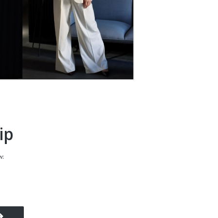
ip
w: