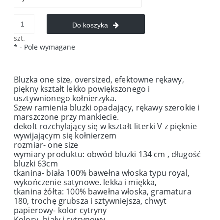
Do koszyka
szt.
*
- Pole wymagane
Bluzka one size, oversized, efektowne rękawy,
piękny kształt lekko powiększonego i
usztywnionego kołnierzyka.
Szew ramienia bluzki opadający, rękawy szerokie i
marszczone przy mankiecie.
dekolt rozchylający się w kształt literki V z pięknie
wywijającym się kołnierzem
rozmiar- one size
wymiary produktu: obwód bluzki 134 cm , długość
bluzki 63cm
tkanina- biała 100% bawełna włoska typu royal,
wykończenie satynowe. lekka i miękka,
tkanina żółta: 100% bawełna włoska, gramatura
180, trochę grubsza i sztywniejsza, chwyt
papierowy- kolor cytryny
Kolory- biały i cytrynowy