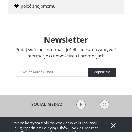
poleć znajomemu
Newsletter
Podaj swój adres e-mail, jeżeli chcesz otrzymywać
informacje o nowościach i promocjach.
Zapisz się
SOCIAL MEDIA:
Strona korzysta z plików cookies w celu realizacji
STOPKA
usług i zgodnie z
Polityką Plików Cookies
. Możesz