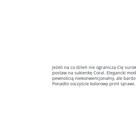
Jeżeli na co dzień nie ogranicza Cię sur
postaw na sukienkę Coral. Elegancki mode
pewnością niekonwencjonalny, ale bardz
Ponadto soczyście kolorowy print sprawi,