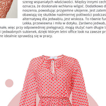
szereg wspaniałych właściwości. Między innymi cechu
oznacza, że doskonale wchłania wilgoć. Dodatkowo d
noszenia, powodując przyjemne ukojenie. Jest zatem 
obawiają się skutków nadmiernej potliwości podczas
alternatywą dla jedwabiu, jest wiskoza. To równie f
Lekka, przewiewna i miła w dotyku. Zarówno jedwab, 
łe, więc przy odpowiedniej pielęgnacji, mogą służyć nam długie la
 jedwabnych sukienek, dzięki którym letni office look na zawsze p
re idealnie sprawdzą się w pracy.