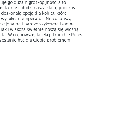
je go duża higroskopijność, a to
elikatnie chłodzi naszą skórę podczas
doskonałą opcją dla kobiet, które
 wysokich temperatur. Nieco tańszą
unkcjonalna i bardzo szykowna tkanina.
jak i wiskoza świetnie noszą się wiosną
ta. W najnowszej kolekcji Franchie Rules
rzestanie być dla Ciebie problemem.