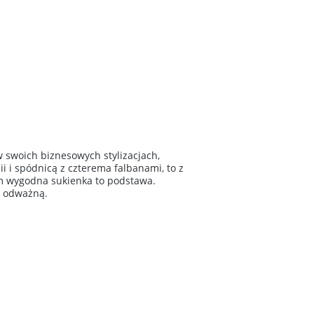
w swoich biznesowych stylizacjach,
i i spódnicą z czterema falbanami, to z
m wygodna sukienka to podstawa.
i odważną.